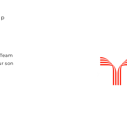
ap
a Team
ur son