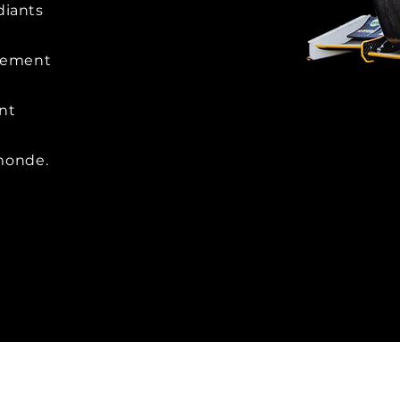
diants
lement
ont
 monde.