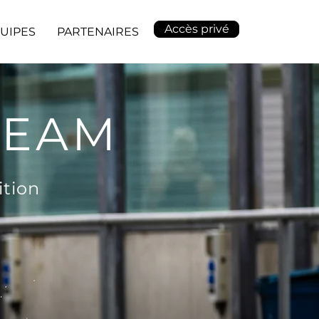
Accès privé
UIPES
PARTENAIRES
TEAM
ition