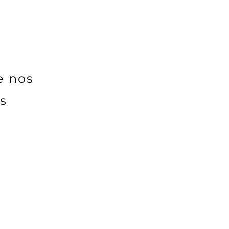
e nos
ns