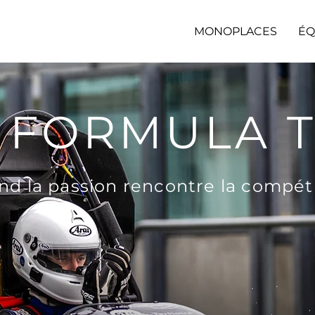
MONOPLACES
ÉQ
T FORMULA 
d la passion rencontre la compét