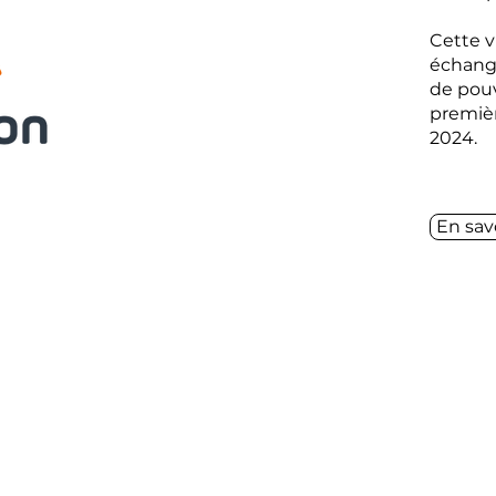
Cette v
échange
de pouv
premièr
2024.
En sav