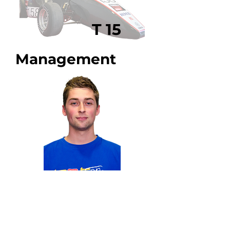
T 15
Management
Chef de projet
Vivien-
Pierre