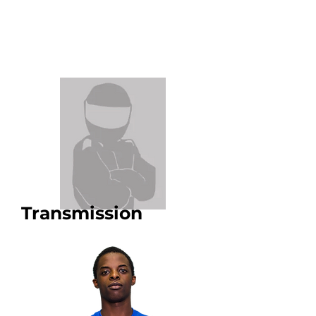
Transmission
Membre du département
Lucas
M'HADHE
B