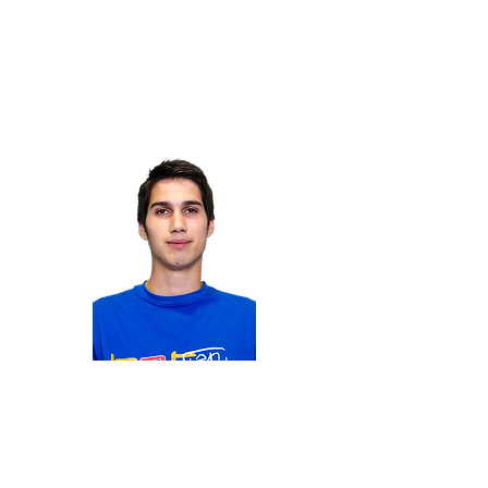
OY
Membre du département
Lenny
CABIBBO