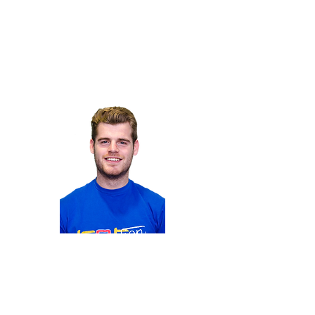
RD
Membre du département
Maxime
BONNEF