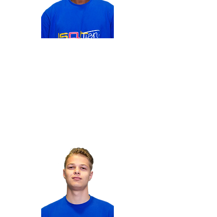
Responsable Transmission
Yackine
TADJOU