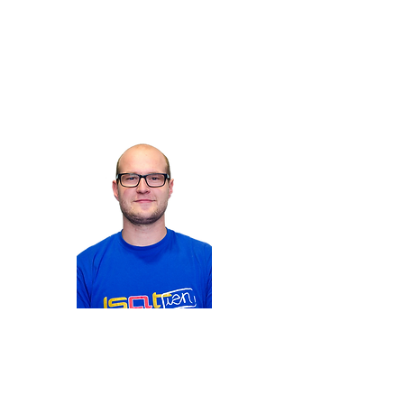
BETORED
Membre du département
Quentin
BLANCHA