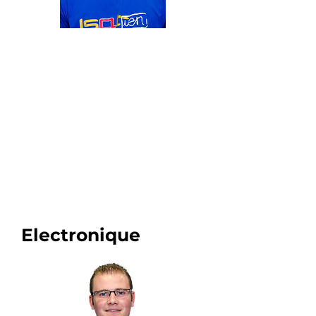
Membre du département
Benoit VAN
W
ASSENHO
VE
Electronique