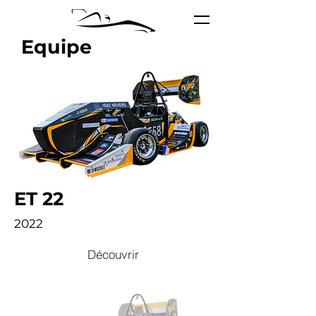
Equipe
ET 22
2022
Découvrir