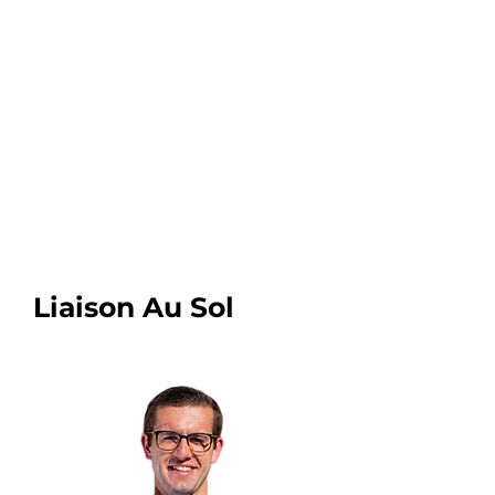
THOUMY
RE
Liaison Au Sol