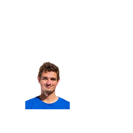
Florian
MAUMY
Directeur Technique
Pierre