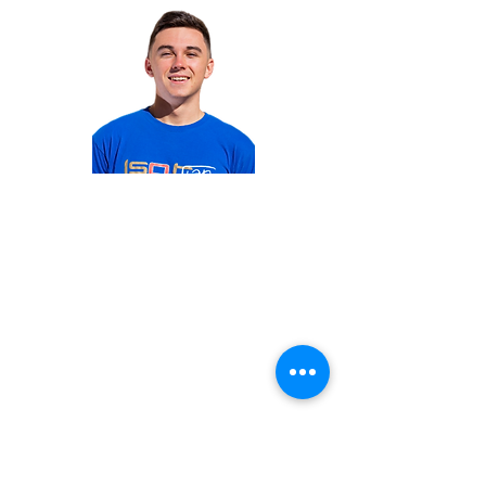
Responsable du GMPE
Valentin
TOULLIO
U