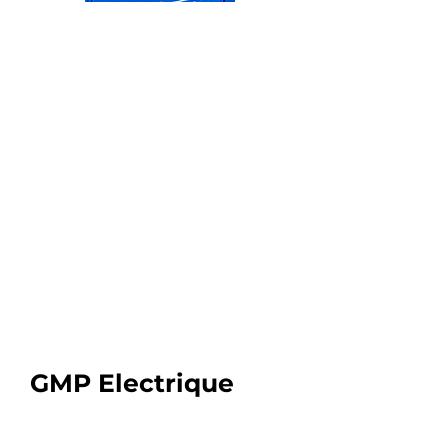
Membre du département
Mathis
DENAILH
AC
GMP Electrique